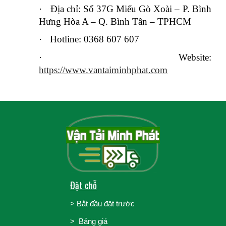
·
Địa chỉ: Số 37G Miếu Gò Xoài – P. Bình
Hưng Hòa A – Q. Bình Tân – TPHCM
·
Hotline: 0368 607 607
·
Website:
https://www.vantaiminhphat.com
Đặt chỗ
>
Bắt đầu đặt trước
>
Bảng giá