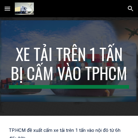
Skip to main content
Skip to navigation
XE TẢI TRÊN 1 TẤN
BỊ CẤM VÀO TPHCM
TP.HCM đề xuất cấm xe tải trên 1 tấn vào nội đô từ 6h