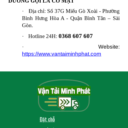
DƯƠNG GỌI LÀ CÓ MẶT
·
Địa chỉ: Số 37G Miếu Gò Xoài - Phường
Bình Hưng Hòa A - Quận Bình Tân – Sài
Gòn.
0368 607 607
·
Hotline 24H:
·
Website:
https://www.vantaiminhphat.com
Đặt chỗ