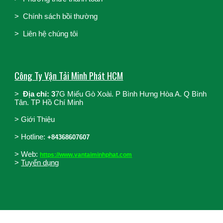
>
Chính sách bồi thường
>
Liên hệ chúng tôi
Công Ty Vận Tải Minh Phát HCM
>
Địa chỉ: 3
7G Miếu Gò Xoài. P Bình Hưng Hòa A. Q Bình
Tân. TP Hồ Chí Minh
>
Giới Thiệu
>
Hotline:
+84368607607
> Web:
https://www.vantaiminhphat.com
>
Tuyển dụng