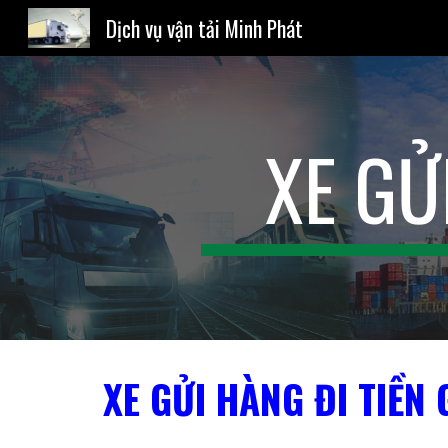
Dịch vụ vận tải Minh Phát
Sk
XE GỬ
XE GỬI HÀNG ĐI TIỀN