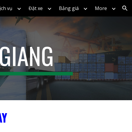
ịch vụ
Đặt xe
Bảng giá
More
ion
 GIANG
ÀY