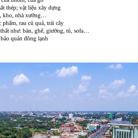
sắt thép; vật liệu xây dựng
ng, kho, nhà xưởng…
phẩm, rau củ quả, trái cây
hất như: bàn, ghế, giường, tủ, sofa…
 bảo quản đông lạnh