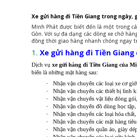
Xe gửi hàng đi Tiền Giang trong ngày, g
Minh Phát được biết đến là một trong c
Gòn. Với sự đa dạng các dòng xe chở hàng
đồng thời giao hàng nhanh chóng ngay tr
1.
Xe gửi hàng đi Tiền Giang
Dịch vụ
xe gửi hàng đi Tiền Giang của M
biến là những mặt hàng sau:
·
Nhận vận chuyển các loại xe cơ g
·
Nhận vận chuyển các thiết bị lin
·
Nhận vận chuyển vật liệu đóng gó
·
Nhận vận chuyển đồ dùng học tập, 
·
Nhận vận chuyển các loại hóa chất
·
Nhận vận chuyển các mặt hàng ti
·
Nhận vận chuyển quần áo, giày dé
·
Nhận vận chuyển các loại cửa kính