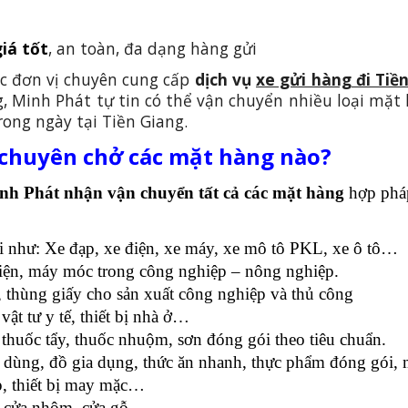
iá tốt
, an toàn, đa dạng hàng gửi
ác đơn vị chuyên cung cấp
dịch vụ
xe gửi hàng đi Tiề
, Minh Phát tự tin có thể vận chuyển nhiều loại mặt
ong ngày tại Tiền Giang.
 chuyên chở các mặt hàng nào?
inh Phát nhận vận chuyển tất cả các mặt hàng
hợp pháp
iới như: Xe đạp, xe điện, xe máy, xe mô tô PKL, xe ô tô…
h kiện, máy móc trong công nghiệp – nông nghiệp.
i, thùng giấy cho sản xuất công nghiệp và thủ công
vật tư y tế, thiết bị nhà ở…
, thuốc tẩy, thuốc nhuộm, sơn đóng gói theo tiêu chuẩn.
êu dùng, đồ gia dụng, thức ăn nhanh, thực phẩm đóng gó
p, thiết bị may mặc…
, cửa nhôm, cửa gỗ