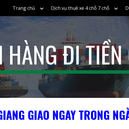
Trang chủ
Dịch vụ thuê xe 4 chỗ 7 chỗ
D
ip to main content
Skip to navigat
I HÀNG ĐI TIỀN
 GIANG GIAO NGAY TRONG NG