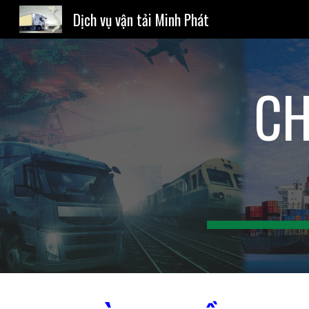
Dịch vụ vận tải Minh Phát
Sk
CH