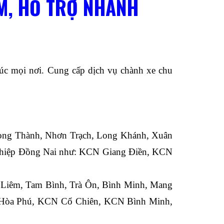
ÂM, HỖ TRỢ NHANH
úc mọi nơi. Cung cấp dịch vụ chành xe chu
 Long Thành, Nhơn Trạch, Long Khánh, Xuân
nghiệp Đồng Nai như: KCN Giang Điền, KCN
g Liêm, Tam Bình, Trà Ôn, Bình Minh, Mang
kcn Hòa Phú, KCN Cổ Chiên, KCN Bình Minh,