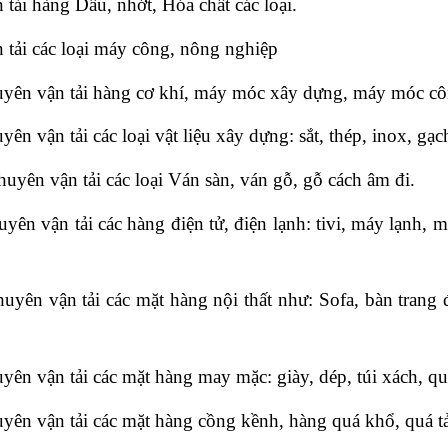
ải hàng Dầu, nhớt, Hóa chất các loại.
tải các loại máy công, nông nghiệp
yên vận tải hàng cơ khí, máy móc xây dựng, máy móc c
vận tải các loại vật liệu xây dựng: sắt, thép, inox, gạch
uyên vận tải các loại Ván sàn, ván gỗ, gỗ cách âm đi.
 vận tải các hàng điện tử, điện lạnh: tivi, máy lạnh, m
ên vận tải các mặt hàng nội thất như: Sofa, bàn trang đ
n vận tải các mặt hàng may mặc: giày, dép, túi xách, q
n vận tải các mặt hàng cồng kềnh, hàng quá khổ, quá tải