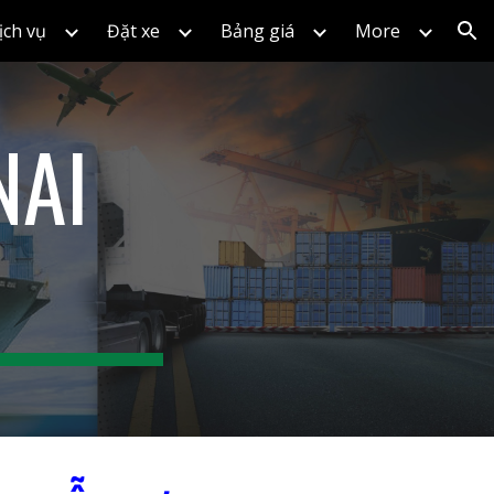
ịch vụ
Đặt xe
Bảng giá
More
ion
NAI