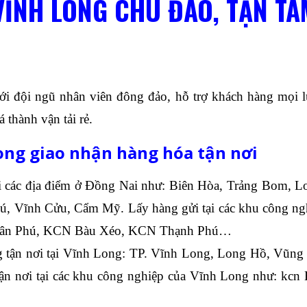
VĨNH LONG CHU ĐÁO, TẬN T
i đội ngũ nhân viên đông đảo, hỗ trợ khách hàng mọi l
 thành vận tải rẻ.
ng giao nhận hàng hóa tận nơi
tại các địa điểm ở Đồng Nai như: Biên Hòa, Trảng Bom,
ú, Vĩnh Cửu, Cẩm Mỹ. Lấy hàng gửi tại các khu công 
Tân Phú, KCN Bàu Xéo, KCN Thạnh Phú…
g tận nơi tại Vĩnh Long: TP. Vĩnh Long, Long Hồ, Vũn
 tận nơi tại các khu công nghiệp của Vĩnh Long như: 