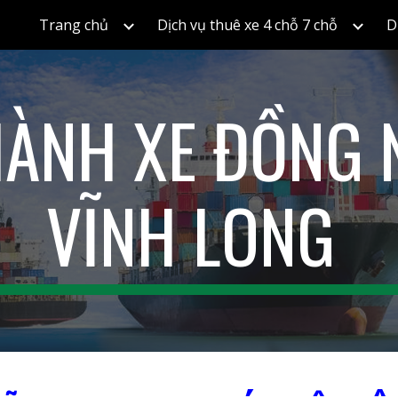
Trang chủ
Dịch vụ thuê xe 4 chỗ 7 chỗ
D
ip to main content
Skip to navigat
ÀNH XE ĐỒNG 
VĨNH LONG