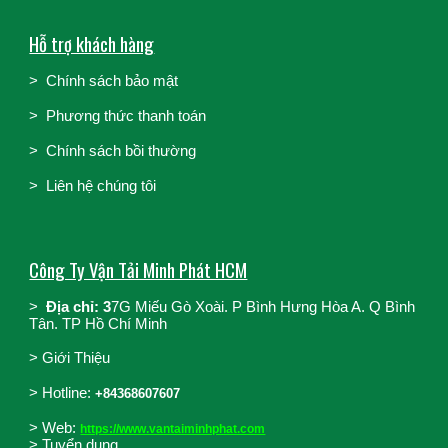
Hỗ trợ khách hàng
>
Chính sách bảo mật
>
Phương thức thanh toán
>
Chính sách bồi thường
>
Liên hệ chúng tôi
Công Ty Vận Tải Minh Phát HCM
>
Địa chỉ: 3
7G Miếu Gò Xoài. P Bình Hưng Hòa A. Q Bình
Tân. TP Hồ Chí Minh
>
Giới Thiệu
>
Hotline:
+84368607607
> Web:
https://www.vantaiminhphat.com
>
Tuyển dụng