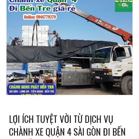
LỢI ÍCH TUYỆT VỜI TỪ DỊCH VỤ
CHÀNH XE QUẬN 4 SÀI GÒN ĐI BẾN