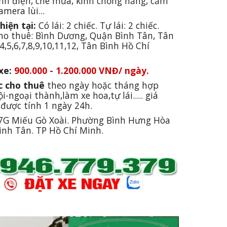
ỉnh điện, che mưa, kính chống nắng, cảm 
amera lùi...
hiện tại:
 Có lái: 2 chiếc. Tự lái: 2 chiếc. 
ho thuê: 
Bình Dương, Quận Bình Tân, Tân 
4,5,6,7,8,9,10,11,12, Tân Bình Hồ Chí 
xe:
900.000 - 1.200.000 VNĐ/ ngày.
c cho thuê 
theo ngày hoặc tháng hợp 
i-ngoại thành,làm xe hoa,tự lái..... giá 
 được tính 1 ngày 24h.
7G Miếu Gò Xoài. Phường Bình Hưng Hòa 
ình Tân. TP Hồ Chí Minh.