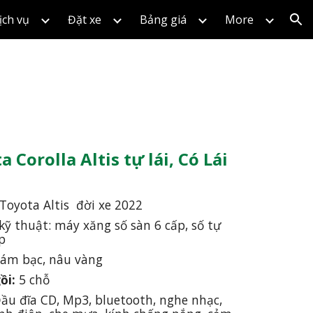
ịch vụ
Đặt xe
Bảng giá
More
ion
 Corolla Altis tự lái, Có Lái 
Toyota Altis  đời xe 2022
kỹ thuật: máy xăng số sàn 6 cấp, số tự 
p
xám bạc, nâu vàng
ồi:
 5 chỗ
ầu đĩa CD, Mp3, bluetooth, nghe nhạc, 