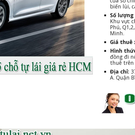
cửa sổ ch
biến lùi, c
Số lượng 
Khu vực c
Phú, Q1,2,
Minh.
Giá thuê 
Hình thứ
đồng đi nộ
thuê trên
Địa chỉ:
 3
A. Quận B