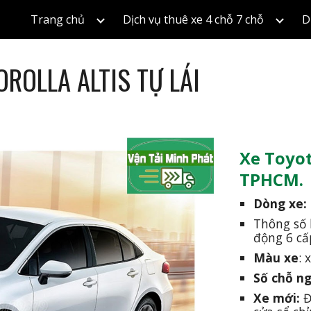
Trang chủ
Dịch vụ thuê xe 4 chỗ 7 chỗ
D
ip to main content
Skip to navigat
ROLLA ALTIS TỰ LÁI
Xe Toyota
TPHCM.
Dòng xe: 
Thông số 
động 6 cấ
Màu xe
: 
Số chỗ ng
Xe mới: 
Đ