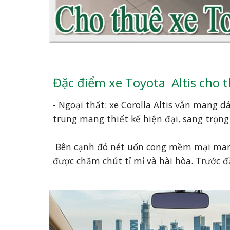
Đặc điểm xe Toyota  Altis cho 
- Ngoại thất: xe Corolla Altis vẫn mang 
trung mang thiết kế hiện đại, sang trọn
 Bên cạnh đó nét uốn cong mềm mại mang cảm giác thật sự quyến rũ và mạnh mẽ thu hút mọi ánh mắt nhìn cho tới từng chi tiết 
được chăm chút tỉ mỉ và hài hòa. Trước đ