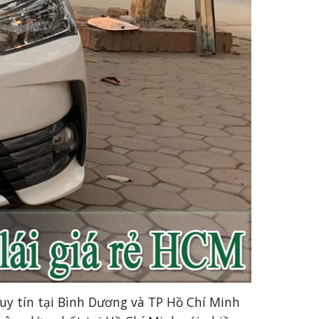
uy tín tại Bình D
ươn
g và TP Hồ Chí Minh 