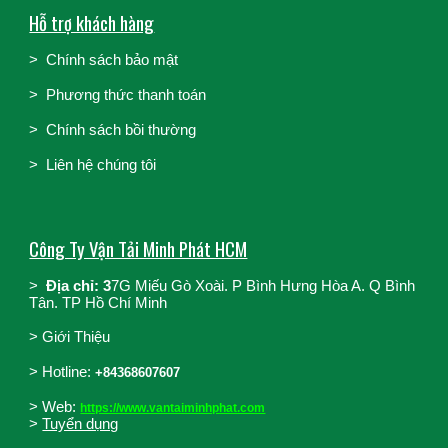
Hỗ trợ khách hàng
>
Chính sách bảo mật
>
Phương thức thanh toán
>
Chính sách bồi thường
>
Liên hệ chúng tôi
Công Ty Vận Tải Minh Phát HCM
>
Địa chỉ: 3
7G Miếu Gò Xoài. P Bình Hưng Hòa A. Q Bình
Tân. TP Hồ Chí Minh
>
Giới Thiệu
>
Hotline:
+84368607607
> Web:
https://www.vantaiminhphat.com
>
Tuyển dụng