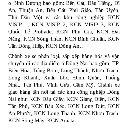
ở Bình Dương bao gồm: Bến Cát, Dầu Tiếng, Dĩ
An, Thuận An, Bến Cát, Phú Giáo, Tân Uyên,
Thủ Dầu Một và các khu công nghiệp KCN
VISIP 1, KCN VISIP 2, KCN VISIP 3, KCN
Quốc Tế Protrade, KCN Phú Gia, KCN Đại
Năng, KCN Sóng Thần, KCN Bình Chuẩn, KCN
Tân Đông Hiệp, KCN Đồng An…
Chành xe sẽ phân loại, sắp xếp hàng hóa và vận
chuyển đi các địa điểm ở Đồng Nai bao gồm: TP.
Biên Hòa, Trảng Bom, Long Thành, Nhơn Trạch,
Long Khánh, Xuân Lộc, Định Quán, Thống
Nhất, Tân Phú, Vĩnh Cửu, Cẩm Mỹ. Chành xe
giao hàng tận nơi tại các khu công nghiệp Đồng
Nai như: KCN Dầu Giây, KCN Giang Điền, KCN
Tân Phú, KCN Bàu Xéo, KCN Long Đức, KCN
An Phước, KCN Long Thành, KCN Nhơn Trạch,
KCN Sông Mây, KCN Amata…