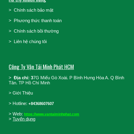
>
Chính sách bảo mật
>
Phương thức thanh toán
>
Chính sách bồi thường
>
Liên hệ chúng tôi
Công Ty Vận Tải Minh Phát HCM
>
Địa chỉ: 3
7G Miếu Gò Xoài. P Bình Hưng Hòa A. Q Bình
Tân. TP Hồ Chí Minh
>
Giới Thiệu
>
Hotline:
+84368607607
> Web:
https://www.vantaiminhphat.com
>
Tuyển dụng