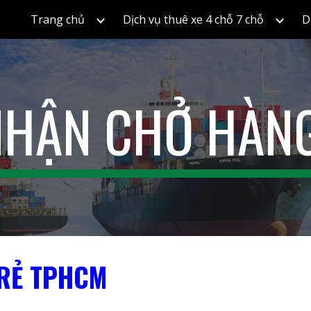
Trang chủ
Dịch vụ thuê xe 4 chỗ 7 chỗ
D
ip to main content
Skip to navigat
NHẬN CHỞ HÀN
 RẺ TPHCM