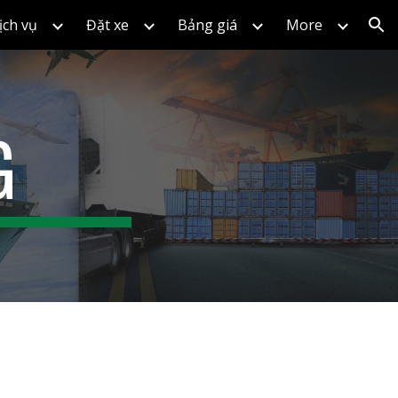
ịch vụ
Đặt xe
Bảng giá
More
ion
G