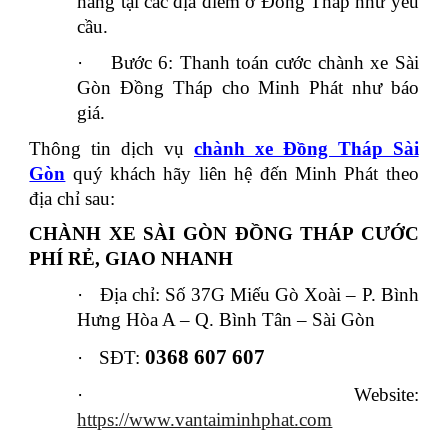
hàng tại các địa điểm ở Đồng Tháp như yêu
cầu.
·
Bước 6: Thanh toán cước chành xe Sài
Gòn Đồng Tháp cho Minh Phát như báo
giá.
Thông tin dịch vụ
chành xe Đồng Tháp Sài
Gòn
quý khách hãy liên hệ đến Minh Phát theo
địa chỉ sau:
CHÀNH XE SÀI GÒN ĐỒNG THÁP CƯỚC
PHÍ RẺ, GIAO NHANH
·
Địa chỉ: Số 37G Miếu Gò Xoài – P. Bình
Hưng Hòa A – Q. Bình Tân – Sài Gòn
0368 607 607
·
SĐT:
·
Website:
https://www.vantaiminhphat.com