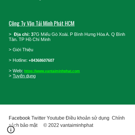
Công Ty Vận Tải Minh Phát HCM
>
Địa chỉ: 3
7G Miếu Gò Xoài. P Bình Hưng Hòa A. Q Bình
Tân. TP Hồ Chí Minh
>
Giới Thiệu
>
Hotline:
+84368607607
> Web:
https://www.vantaiminhphat.com
>
Tuyển dụng
Facebook
Twitter Youtube Điều khoản sử dụng Chính
sách bảo mật © 2022 vantaiminhphat