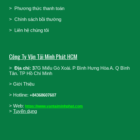
>
Phương thức thanh toán
>
Chính sách bồi thường
>
Liên hệ chúng tôi
Công Ty Vận Tải Minh Phát HCM
>
Địa chỉ: 3
7G Miếu Gò Xoài. P Bình Hưng Hòa A. Q Bình
Tân. TP Hồ Chí Minh
>
Giới Thiệu
>
Hotline:
+84368607607
> Web:
https://www.vantaiminhphat.com
>
Tuyển dụng