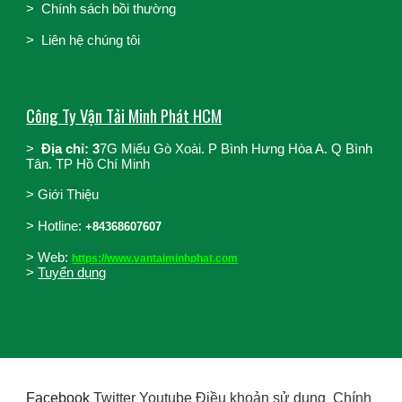
>
Chính sách bồi thường
>
Liên hệ chúng tôi
Công Ty Vận Tải Minh Phát HCM
>
Địa chỉ: 3
7G Miếu Gò Xoài. P Bình Hưng Hòa A. Q Bình
Tân. TP Hồ Chí Minh
>
Giới Thiệu
>
Hotline:
+84368607607
> Web:
https://www.vantaiminhphat.com
>
Tuyển dụng
Facebook
Twitter Youtube Điều khoản sử dụng Chính