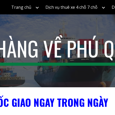
Trang chủ
Dịch vụ thuê xe 4 chỗ 7 chỗ
D
ip to main content
Skip to navigat
 HÀNG VỀ PHÚ 
ỐC GIAO NGAY TRONG NGÀY