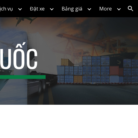
ịch vụ
Đặt xe
Bảng giá
More
ion
QUỐC