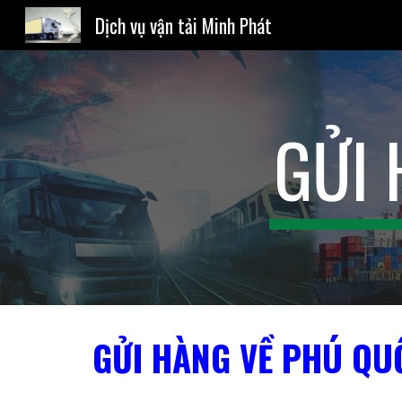
Dịch vụ vận tải Minh Phát
Sk
GỬI
GỬI HÀNG VỀ PHÚ QU