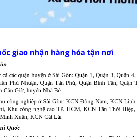
Quốc giao nhận hàng hóa tận nơi
Gòn
tất cả các quận huyện ở Sài Gòn: Quận 1, Quận 3, Quận 4
uận Phú Nhuận, Quận Tân Phú, Quận Bình Tân, Quận T
n Cần Giờ, huyện Nhà Bè
c khu công nghiệp ở Sài Gòn: KCN Đông Nam, KCN Lin
i, Khu công nghệ cao TP. HCM, KCN Tân Thới Hiệp
Minh Xuân, KCN Cát Lái
Phú Quốc