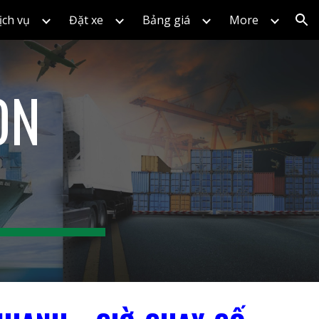
ịch vụ
Đặt xe
Bảng giá
More
ion
ÒN