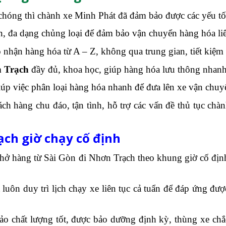
hóng thì chành xe Minh Phát đã đảm bảo được các yếu tố 
n, đa dạng chủng loại để đảm bảo vận chuyển hàng hóa liê
hận hàng hóa từ A – Z, không qua trung gian, tiết kiệm 
n Trạch
đầy đủ, khoa học, giúp hàng hóa lưu thông nhan
iúp việc phân loại hàng hóa nhanh để đưa lên xe vận chu
ch hàng chu đáo, tận tình, hỗ trợ các vấn đề thủ tục c
ch giờ chạy cố định
chở hàng từ Sài Gòn đi Nhơn Trạch theo khung giờ cố địn
luôn duy trì lịch chạy xe liên tục cả tuẩn để đáp ứng đ
o chất lượng tốt, được bảo dưỡng định kỳ, thùng xe chắ