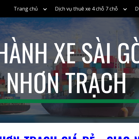
Trang chủ
Dịch vụ thuê xe 4 chỗ 7 chỗ
D
ip to main content
Skip to navigat
HÀNH XE SÀI G
NHƠN TRẠCH