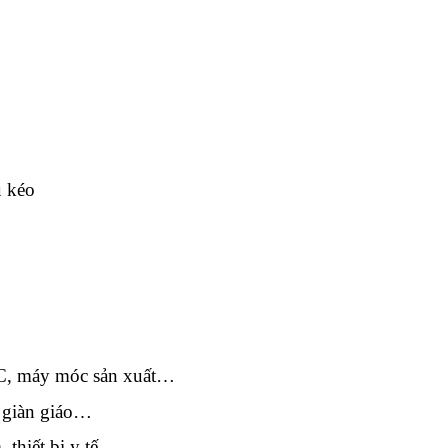
u kéo
C, máy móc sản xuất…
, giàn giáo…
 thiết bị y tế…