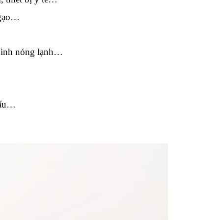
 gạo…
, bình nóng lạnh…
hẩu…