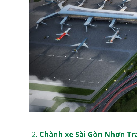
2
. Chành xe Sài Gòn Nhơn T