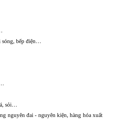
L…
vi sóng, bếp điện…
m…
đá, sỏi…
àng nguyên đai - nguyên kiện, hàng hóa xuất