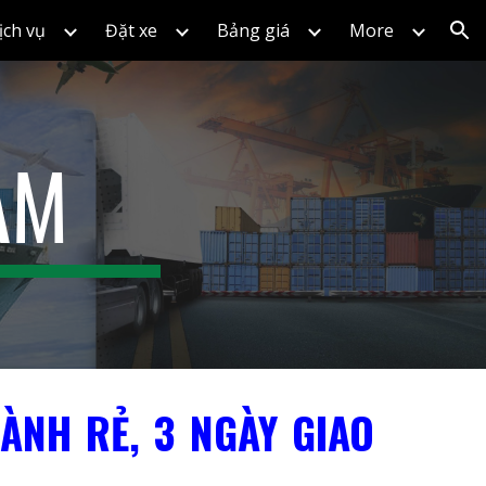
ịch vụ
Đặt xe
Bảng giá
More
ion
NAM
ÀNH RẺ, 3 NGÀY GIAO