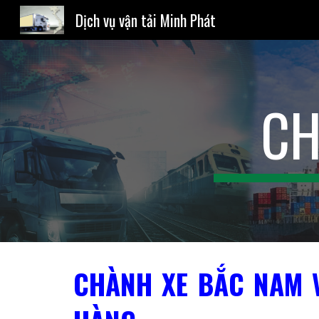
Dịch vụ vận tải Minh Phát
Sk
CH
CHÀNH XE BẮC NAM V