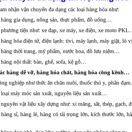
am nhận vận chuyển đa dạng các loại hàng hóa như:
 hàng gia dụng, nông sản, thực phẩm, đồ uống…
phương tiện như: xe đạp, xe máy, xe điện, xe moto PK
ng hóa điện tử, điện lạnh: tivi, máy lạnh, máy giặt, lò 
hàng thời trang, mỹ phẩm, nước hoa, đồ lưu niệm…
àng nội thất: bàn, ghế, sofa, kệ gỗ…
c hàng dễ vỡ, hàng hóa chất, hàng hóa cồng kềnh…
ng nghiệp như thức ăn chăn nuôi, thuốc thú y, phân đạ
loại máy móc sản xuất, nguyên liệu sản xuất…
guyên vật liệu xây dựng như: xi măng, sắt, thép, gạch, 
ng sỉ, hàng lẻ, hàng có tải trọng lớn, kích thước lớn, h