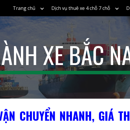
Trang chủ
Dịch vụ thuê xe 4 chỗ 7 chỗ
D
ip to main content
Skip to navigat
ÀNH XE BẮC 
ẬN CHUYỂN NHANH, GIÁ TH