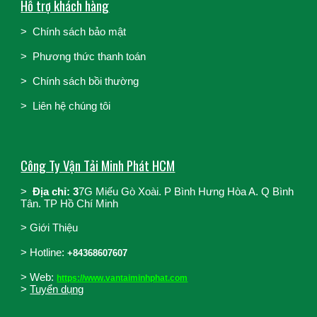
Hỗ trợ khách hàng
>
Chính sách bảo mật
>
Phương thức thanh toán
>
Chính sách bồi thường
>
Liên hệ chúng tôi
Công Ty Vận Tải Minh Phát HCM
>
Địa chỉ: 3
7G Miếu Gò Xoài. P Bình Hưng Hòa A. Q Bình
Tân. TP Hồ Chí Minh
>
Giới Thiệu
>
Hotline:
+84368607607
> Web:
https://www.vantaiminhphat.com
>
Tuyển dụng