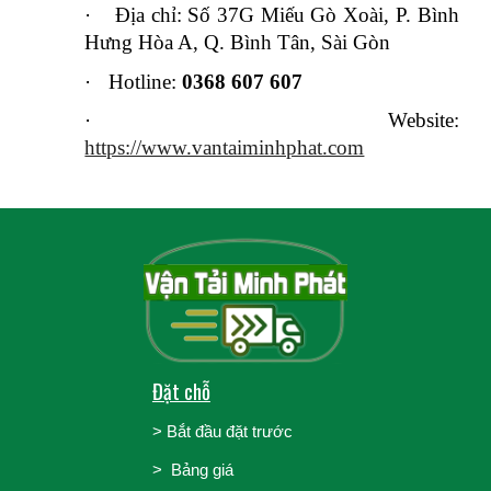
·
Địa chỉ: Số 37G Miếu Gò Xoài, P. Bình
Hưng Hòa A, Q. Bình Tân, Sài Gòn
·
Hotline:
0368 607 607
·
Website:
https://www.vantaiminhphat.com
Đặt chỗ
>
Bắt đầu đặt trước
>
Bảng giá