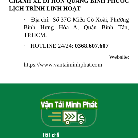
CHÀNH XE ĐI HỚN QUẢNG BÌNH PHƯỚC
LỊCH TRÌNH LINH HOẠT
·
Địa chỉ: Số 37G Miếu Gò Xoài, Phường
Bình Hưng Hòa A, Quận Bình Tân,
TP.HCM.
·
HOTLINE 24/24:
0368.607.607
·
Website:
https://www.vantaiminhphat.com
Đặt chỗ